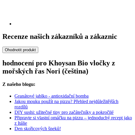
Recenze našich zákazníků a zákaznic
Ohodnotit produkt
hodnocení pro Khoysan Bio vločky z
mořských řas Nori (čeština)
Z našeho blogu:
Granátové jablko - antioxidační bomba
Jakou mouku použít na pizzu? Přehled nejdůležitějších
rozdílů
DIY sushi: užitečné tipy pro začátečníky a pokročilé
Připravte si vlastní omáčku na pizzu – jednoduchý recept jako
z Itálie
Den skořicových šneků!