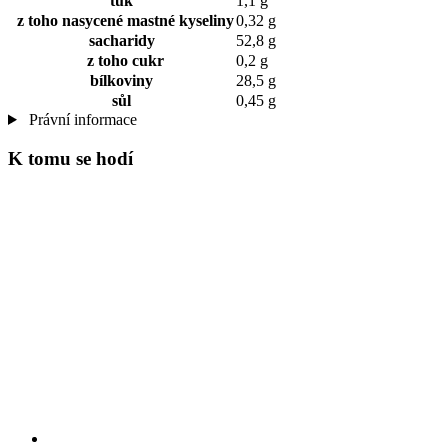
tuk
1,1 g
z toho nasycené mastné kyseliny
0,32 g
sacharidy
52,8 g
z toho cukr
0,2 g
bílkoviny
28,5 g
sůl
0,45 g
Právní informace
K tomu se hodí