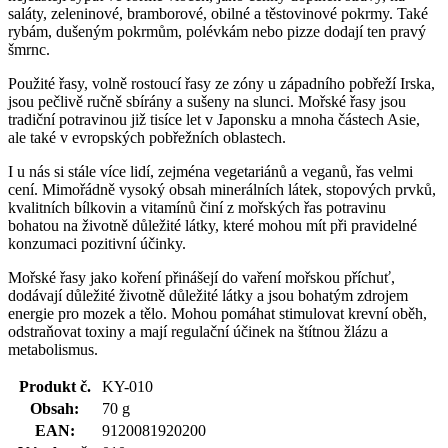
saláty, zeleninové, bramborové, obilné a těstovinové pokrmy. Také
rybám, dušeným pokrmům, polévkám nebo pizze dodají ten pravý
šmrnc.
Použité řasy, volně rostoucí řasy ze zóny u západního pobřeží Irska,
jsou pečlivě ručně sbírány a sušeny na slunci. Mořské řasy jsou
tradiční potravinou již tisíce let v Japonsku a mnoha částech Asie,
ale také v evropských pobřežních oblastech.
I u nás si stále více lidí, zejména vegetariánů a veganů, řas velmi
cení. Mimořádně vysoký obsah minerálních látek, stopových prvků,
kvalitních bílkovin a vitamínů činí z mořských řas potravinu
bohatou na životně důležité látky, které mohou mít při pravidelné
konzumaci pozitivní účinky.
Mořské řasy jako koření přinášejí do vaření mořskou příchuť,
dodávají důležité životně důležité látky a jsou bohatým zdrojem
energie pro mozek a tělo. Mohou pomáhat stimulovat krevní oběh,
odstraňovat toxiny a mají regulační účinek na štítnou žlázu a
metabolismus.
Produkt č.
KY-010
Obsah:
70 g
EAN:
9120081920200