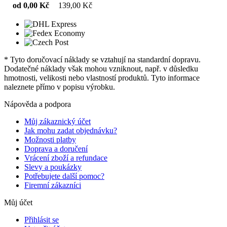
od 0,00 Kč
139,00 Kč
* Tyto doručovací náklady se vztahují na standardní dopravu.
Dodatečné náklady však mohou vzniknout, např. v důsledku
hmotnosti, velikosti nebo vlastností produktů. Tyto informace
naleznete přímo v popisu výrobku.
Nápověda a podpora
Můj zákaznický účet
Jak mohu zadat objednávku?
Možnosti platby
Doprava a doručení
Vrácení zboží a refundace
Slevy a poukázky
Potřebujete další pomoc?
Firemní zákazníci
Můj účet
Přihlásit se