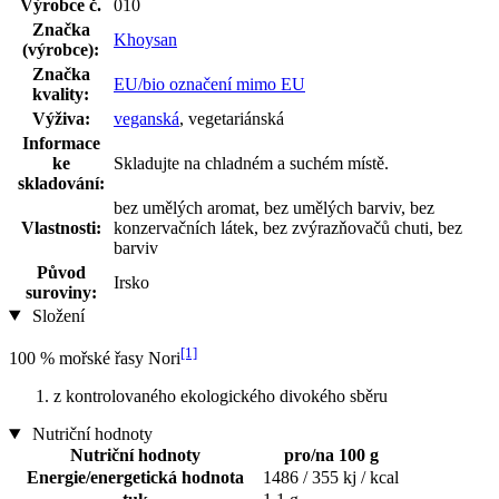
Výrobce č.
010
Značka
Khoysan
(výrobce):
Značka
EU/bio označení mimo EU
kvality:
Výživa:
veganská
, vegetariánská
Informace
ke
Skladujte na chladném a suchém místě.
skladování:
bez umělých aromat, bez umělých barviv, bez
Vlastnosti:
konzervačních látek, bez zvýrazňovačů chuti, bez
barviv
Původ
Irsko
suroviny:
Složení
[1]
100 % mořské řasy Nori
z kontrolovaného ekologického divokého sběru
Nutriční hodnoty
Nutriční hodnoty
pro/na 100 g
Energie/energetická hodnota
1486 / 355 kj / kcal