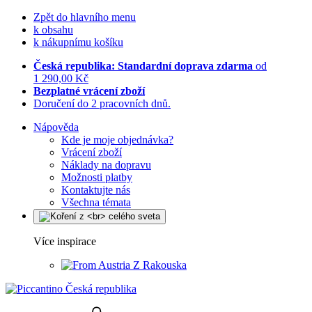
Zpět do hlavního menu
k obsahu
k nákupnímu košíku
Česká republika: Standardní doprava zdarma
od
1 290,00 Kč
Bezplatné vrácení zboží
Doručení do 2 pracovních dnů.
Nápověda
Kde je moje objednávka?
Vrácení zboží
Náklady na dopravu
Možnosti platby
Kontaktujte nás
Všechna témata
Více inspirace
Z Rakouska