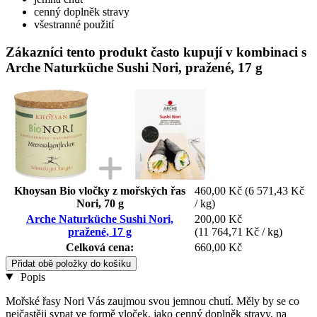
cenný doplněk stravy
všestranné použití
Zákazníci tento produkt často kupují v kombinaci s
Arche Naturküche Sushi Nori, pražené, 17 g
Khoysan Bio vločky z mořských řas
460,00 Kč
(6 571,43 Kč
Nori, 70 g
/ kg)
Arche Naturküche Sushi Nori,
200,00 Kč
pražené, 17 g
(11 764,71 Kč / kg)
Celková cena:
660,00 Kč
Přidat obě položky do košíku
Popis
Mořské řasy Nori Vás zaujmou svou jemnou chutí. Měly by se co
nejčastěji sypat ve formě vloček, jako cenný doplněk stravy, na