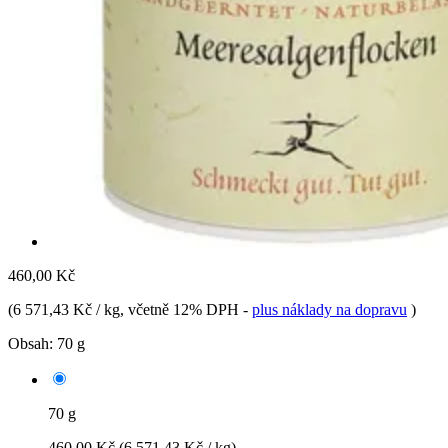
460,00 Kč
(
6 571,43 Kč / kg
, včetně 12% DPH
-
plus náklady na dopravu
)
Obsah:
70 g
70 g
460,00 Kč
(6 571,43 Kč / kg)