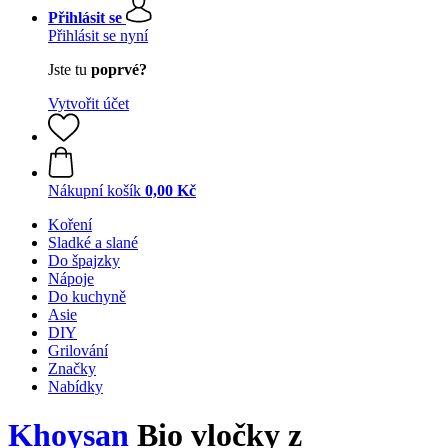
Přihlásit se
Přihlásit se nyní
Jste tu
poprvé?
Vytvořit účet
Nákupní košík
0,00 Kč
Koření
Sladké a slané
Do špajzky
Nápoje
Do kuchyně
Asie
DIY
Grilování
Značky
Nabídky
Khoysan
Bio vločky z