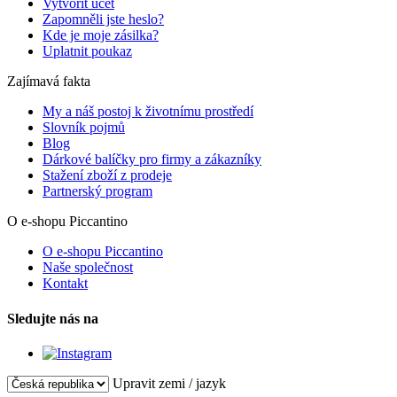
Vytvořit účet
Zapomněli jste heslo?
Kde je moje zásilka?
Uplatnit poukaz
Zajímavá fakta
My a náš postoj k životnímu prostředí
Slovník pojmů
Blog
Dárkové balíčky pro firmy a zákazníky
Stažení zboží z prodeje
Partnerský program
O e-shopu Piccantino
O e-shopu Piccantino
Naše společnost
Kontakt
Sledujte nás na
Upravit zemi / jazyk