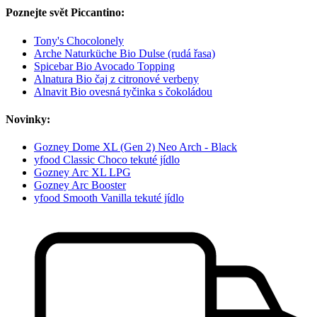
Poznejte svět Piccantino:
Tony's Chocolonely
Arche Naturküche Bio Dulse (rudá řasa)
Spicebar Bio Avocado Topping
Alnatura Bio čaj z citronové verbeny
Alnavit Bio ovesná tyčinka s čokoládou
Novinky:
Gozney Dome XL (Gen 2) Neo Arch - Black
yfood Classic Choco tekuté jídlo
Gozney Arc XL LPG
Gozney Arc Booster
yfood Smooth Vanilla tekuté jídlo