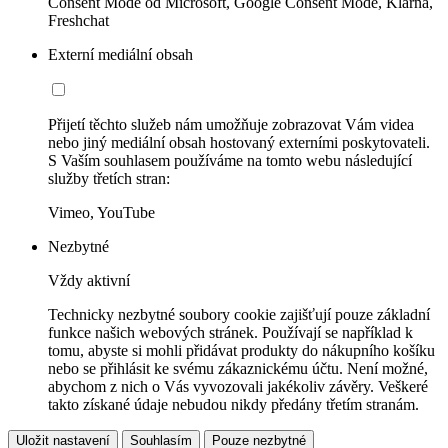
Consent Mode od Microsoft, Google Consent Mode, Klarna,
Freshchat
Externí mediální obsah
Přijetí těchto služeb nám umožňuje zobrazovat Vám videa
nebo jiný mediální obsah hostovaný externími poskytovateli.
S Vaším souhlasem používáme na tomto webu následující
služby třetích stran:
Vimeo, YouTube
Nezbytné
Vždy aktivní
Technicky nezbytné soubory cookie zajišťují pouze základní
funkce našich webových stránek. Používají se například k
tomu, abyste si mohli přidávat produkty do nákupního košíku
nebo se přihlásit ke svému zákaznickému účtu. Není možné,
abychom z nich o Vás vyvozovali jakékoliv závěry. Veškeré
takto získané údaje nebudou nikdy předány třetím stranám.
Uložit nastavení
Souhlasím
Pouze nezbytné