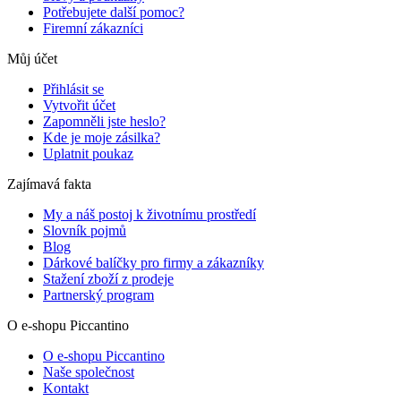
Potřebujete další pomoc?
Firemní zákazníci
Můj účet
Přihlásit se
Vytvořit účet
Zapomněli jste heslo?
Kde je moje zásilka?
Uplatnit poukaz
Zajímavá fakta
My a náš postoj k životnímu prostředí
Slovník pojmů
Blog
Dárkové balíčky pro firmy a zákazníky
Stažení zboží z prodeje
Partnerský program
O e-shopu Piccantino
O e-shopu Piccantino
Naše společnost
Kontakt