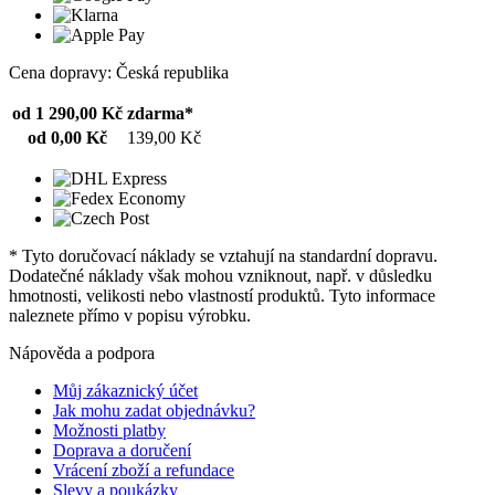
Cena dopravy: Česká republika
od 1 290,00 Kč
zdarma*
od 0,00 Kč
139,00 Kč
* Tyto doručovací náklady se vztahují na standardní dopravu.
Dodatečné náklady však mohou vzniknout, např. v důsledku
hmotnosti, velikosti nebo vlastností produktů. Tyto informace
naleznete přímo v popisu výrobku.
Nápověda a podpora
Můj zákaznický účet
Jak mohu zadat objednávku?
Možnosti platby
Doprava a doručení
Vrácení zboží a refundace
Slevy a poukázky