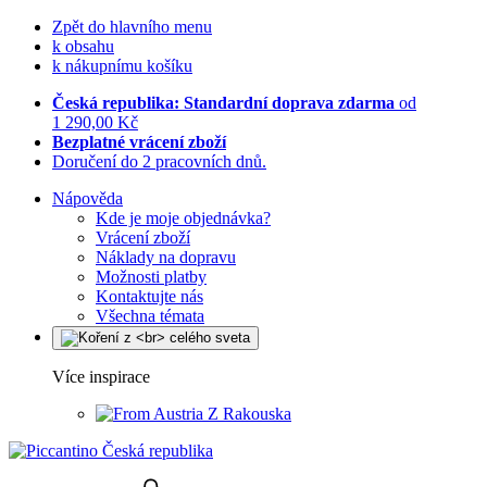
Zpět do hlavního menu
k obsahu
k nákupnímu košíku
Česká republika: Standardní doprava zdarma
od
1 290,00 Kč
Bezplatné vrácení zboží
Doručení do 2 pracovních dnů.
Nápověda
Kde je moje objednávka?
Vrácení zboží
Náklady na dopravu
Možnosti platby
Kontaktujte nás
Všechna témata
Více inspirace
Z Rakouska