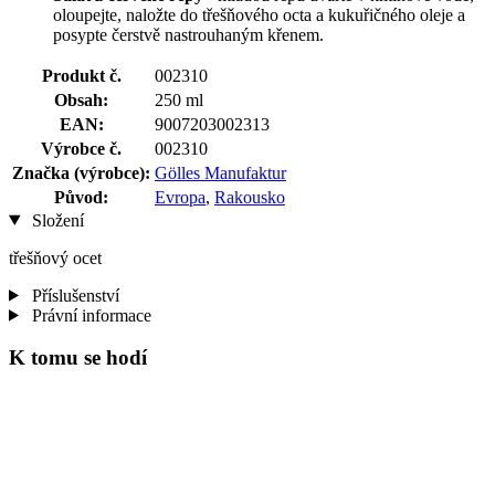
oloupejte, naložte do třešňového octa a kukuřičného oleje a
posypte čerstvě nastrouhaným křenem.
Produkt č.
002310
Obsah:
250 ml
EAN:
9007203002313
Výrobce č.
002310
Značka (výrobce):
Gölles Manufaktur
Původ:
Evropa
,
Rakousko
Složení
třešňový ocet
Příslušenství
Právní informace
K tomu se hodí