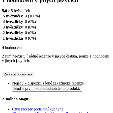
1 hodnocení v jiných jazycích
5,0
z 5 hvězdiček
5 hvězdiček
4
(100%)
4 hvězdičky
0
(0%)
3 hvězdičky
0
(0%)
2 hvězdičky
0
(0%)
1 hvězdička
0
(0%)
4
hodnocení
Zatím neexistují žádné recenze v jazyce čeština, pouze 1 hodnocení
v jiných jazycích.
Zobrazit hodnocení
Nejsou k dispozici žádné zákaznické recenze.
Buďte první, kdo ohodnotí tento produkt.
Z našeho blogu:
Čtyři recepty podzimní kuchyně