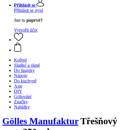
Přihlásit se
Přihlásit se nyní
Jste tu
poprvé?
Vytvořit účet
Koření
Sladké a slané
Do špajzky
Nápoje
Do kuchyně
Asie
DIY
Grilování
Značky
Nabídky
Gölles Manufaktur
Třešňový