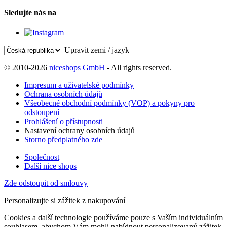
Sledujte nás na
Upravit zemi / jazyk
© 2010-2026
niceshops GmbH
- All rights reserved.
Impresum a uživatelské podmínky
Ochrana osobních údajů
Všeobecné obchodní podmínky (VOP) a pokyny pro
odstoupení
Prohlášení o přístupnosti
Nastavení ochrany osobních údajů
Storno předplatného zde
Společnost
Další nice shops
Zde odstoupit od smlouvy
Personalizujte si zážitek z nakupování
Cookies a další technologie používáme pouze s Vaším individuálním
souhlasem, abychom Vám mohli nabídnout personalizovaný zážitek