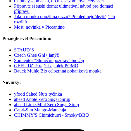
Chutney – omáčka, do níž se zamiloval celý svět
Připravte si sushi doma: ultimativní návod pro domácí
přípravu
Jakou mouku použít na pizzu? Přehled nejdůležitějších
rozdílů
Mošt: novinka v Piccantino
Poznejte svět Piccantino:
STAUD‘S
Czech Ghee Ghí+ lanýž
Sonnentor "Sluneční pozdrav" bio čaj
GEFU Dělič rajčat / jablek POMO
Bauck Mühle Bio celozrnná pohanková mouka
Novinky:
yfood Salted Nuts tyčinka
ahead Apple Zero Sugar Sirup
ahead Lime-Mint Zero Sugar Sirup
Capri-Sun Mango-Maracuja
CHIMMY'S Chimichurri - Smoky/BBQ