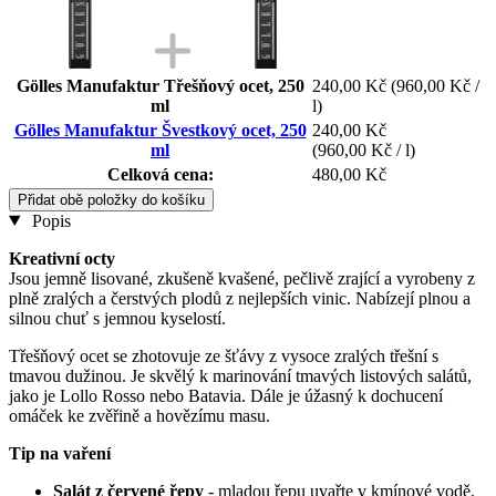
Gölles Manufaktur Třešňový ocet, 250
240,00 Kč
(960,00 Kč /
ml
l)
Gölles Manufaktur Švestkový ocet, 250
240,00 Kč
ml
(960,00 Kč / l)
Celková cena:
480,00 Kč
Přidat obě položky do košíku
Popis
Kreativní octy
Jsou jemně lisované, zkušeně kvašené, pečlivě zrající a vyrobeny z
plně zralých a čerstvých plodů z nejlepších vinic. Nabízejí plnou a
silnou chuť s jemnou kyselostí.
Třešňový ocet se zhotovuje ze šťávy z vysoce zralých třešní s
tmavou dužinou. Je skvělý k marinování tmavých listových salátů,
jako je Lollo Rosso nebo Batavia. Dále je úžasný k dochucení
omáček ke zvěřině a hovězímu masu.
Tip na vaření
Salát z červené řepy
- mladou řepu uvařte v kmínové vodě,