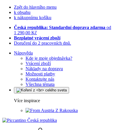
Zpět do hlavního menu
k obsahu
k nákupnímu košíku
Česká republika: Standardní doprava zdarma
od
1 290,00 Kč
Bezplatné vrácení zboží
Doručení do 2 pracovních dnů.
Nápověda
Kde je moje objednávka?
Vrácení zboží
Náklady na dopravu
Možnosti platby
Kontaktujte nás
Všechna témata
Více inspirace
Z Rakouska