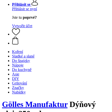
Přihlásit se
Přihlásit se nyní
Jste tu
poprvé?
Vytvořit účet
Koření
Sladké a slané
Do špajzky
Nápoje
Do kuchyně
Asie
DIY
Grilování
Značky
Nabídky
Gölles Manufaktur
Dýňový