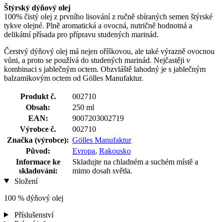
Štýrský dýňový olej
100% čistý olej z prvního lisování z ručně sbíraných semen štýrské
tykve olejné. Plně aromatická a ovocná, nutričně hodnotná a
delikátní přísada pro přípravu studených marinád.
Čerstvý dýňový olej má nejen oříškovou, ale také výrazně ovocnou
vůni, a proto se používá do studených marinád. Nejčastěji v
kombinaci s jablečným octem. Obzvláště lahodný je s jablečným
balzamikovým octem od Gölles Manufaktur.
Produkt č.
002710
Obsah:
250 ml
EAN:
9007203002719
Výrobce č.
002710
Značka (výrobce):
Gölles Manufaktur
Původ:
Evropa
,
Rakousko
Informace ke
Skladujte na chladném a suchém místě a
skladování:
mimo dosah světla.
Složení
100 % dýňový olej
Příslušenství