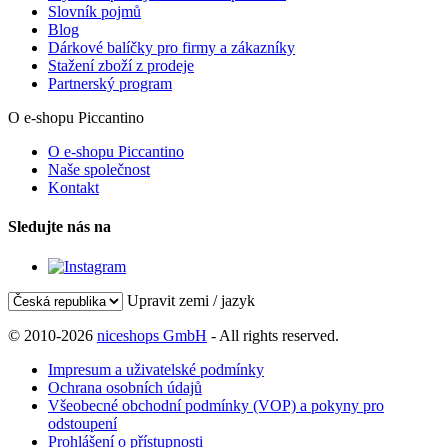
Slovník pojmů
Blog
Dárkové balíčky pro firmy a zákazníky
Stažení zboží z prodeje
Partnerský program
O e-shopu Piccantino
O e-shopu Piccantino
Naše společnost
Kontakt
Sledujte nás na
Upravit zemi / jazyk
© 2010-2026
niceshops GmbH
- All rights reserved.
Impresum a uživatelské podmínky
Ochrana osobních údajů
Všeobecné obchodní podmínky (VOP) a pokyny pro
odstoupení
Prohlášení o přístupnosti