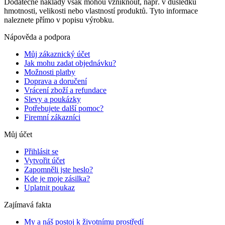
Dodatečné náklady však mohou vzniknout, např. v důsledku
hmotnosti, velikosti nebo vlastností produktů. Tyto informace
naleznete přímo v popisu výrobku.
Nápověda a podpora
Můj zákaznický účet
Jak mohu zadat objednávku?
Možnosti platby
Doprava a doručení
Vrácení zboží a refundace
Slevy a poukázky
Potřebujete další pomoc?
Firemní zákazníci
Můj účet
Přihlásit se
Vytvořit účet
Zapomněli jste heslo?
Kde je moje zásilka?
Uplatnit poukaz
Zajímavá fakta
My a náš postoj k životnímu prostředí