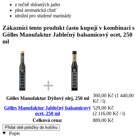
z ručně sbíraných jader
plná aromatická chuť
ideální pro studené marinády
Zákazníci tento produkt často kupují v kombinaci s
Gölles Manufaktur Jablečný balsamicový ocet, 250
ml
360,00 Kč
(1 440,00
Gölles Manufaktur Dýňový olej, 250 ml
Kč / l)
Gölles Manufaktur Jablečný balsamicový
529,00 Kč
ocet, 250 ml
(2 116,00 Kč / l)
Celková cena:
889,00 Kč
Přidat obě položky do košíku
Popis