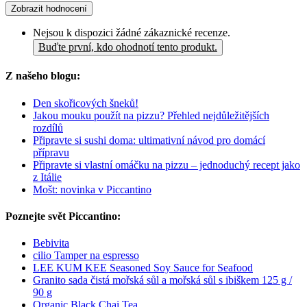
Zobrazit hodnocení
Nejsou k dispozici žádné zákaznické recenze.
Buďte první, kdo ohodnotí tento produkt.
Z našeho blogu:
Den skořicových šneků!
Jakou mouku použít na pizzu? Přehled nejdůležitějších
rozdílů
Připravte si sushi doma: ultimativní návod pro domácí
přípravu
Připravte si vlastní omáčku na pizzu – jednoduchý recept jako
z Itálie
Mošt: novinka v Piccantino
Poznejte svět Piccantino:
Bebivita
cilio Tamper na espresso
LEE KUM KEE Seasoned Soy Sauce for Seafood
Granito sada čistá mořská sůl a mořská sůl s ibiškem 125 g /
90 g
Organic Black Chai Tea