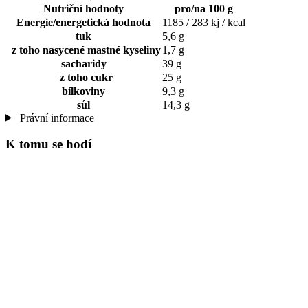
Nutriční hodnoty
pro/na 100 g
Energie/energetická hodnota
1185 / 283 kj / kcal
tuk
5,6 g
z toho nasycené mastné kyseliny
1,7 g
sacharidy
39 g
z toho cukr
25 g
bílkoviny
9,3 g
sůl
14,3 g
Právní informace
K tomu se hodí