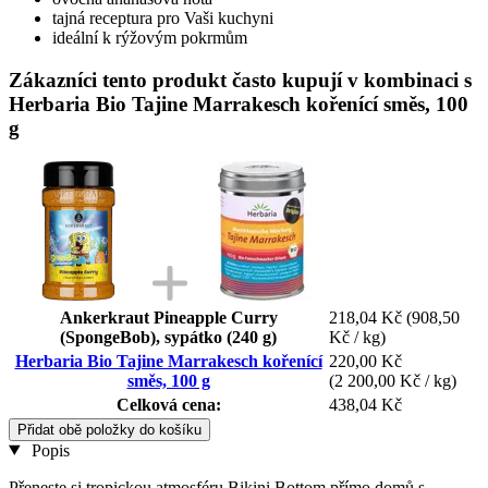
tajná receptura pro Vaši kuchyni
ideální k rýžovým pokrmům
Zákazníci tento produkt často kupují v kombinaci s
Herbaria Bio Tajine Marrakesch kořenící směs, 100
g
Ankerkraut Pineapple Curry
218,04 Kč
(908,50
(SpongeBob), sypátko (240 g)
Kč / kg)
Herbaria Bio Tajine Marrakesch kořenící
220,00 Kč
směs, 100 g
(2 200,00 Kč / kg)
Celková cena:
438,04 Kč
Přidat obě položky do košíku
Popis
Přeneste si tropickou atmosféru Bikini Bottom přímo domů s