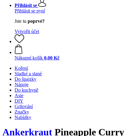
Přihlásit se
Přihlásit se nyní
Jste tu
poprvé?
Vytvořit účet
Nákupní košík
0,00 Kč
Koření
Sladké a slané
Do špajzky
Nápoje
Do kuchyně
Asie
DIY
Grilování
Značky
Nabídky
Ankerkraut
Pineapple Curry