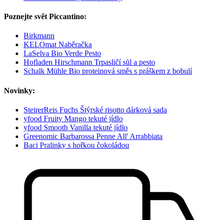
Poznejte svět Piccantino:
Birkmann
KELOmat Naběračka
LaSelva Bio Verde Pesto
Hofladen Hirschmann Trpasličí sůl a pesto
Schalk Mühle Bio proteinová směs s práškem z bobulí
Novinky:
SteirerReis Fuchs Štýrské risotto dárková sada
yfood Fruity Mango tekuté jídlo
yfood Smooth Vanilla tekuté jídlo
Greenomic Barbarossa Penne All' Arrabbiata
Baci Pralinky s hořkou čokoládou