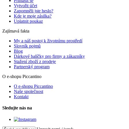
Přihlásit se
Vytvořit účet
Zapomněli jste heslo?
Kde je moje zásilka?
Uplatnit poukaz
Zajímavá fakta
My a náš postoj k životnímu prostředí
Slovník pojmů
Blog
Dárkové balíčky pro firmy a zákazníky
Stažení zboží z prodeje
Partnerský program
O e-shopu Piccantino
O e-shopu Piccantino
Naše společnost
Kontakt
Sledujte nás na