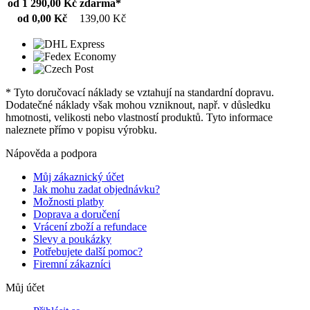
od 1 290,00 Kč
zdarma*
od 0,00 Kč
139,00 Kč
* Tyto doručovací náklady se vztahují na standardní dopravu.
Dodatečné náklady však mohou vzniknout, např. v důsledku
hmotnosti, velikosti nebo vlastností produktů. Tyto informace
naleznete přímo v popisu výrobku.
Nápověda a podpora
Můj zákaznický účet
Jak mohu zadat objednávku?
Možnosti platby
Doprava a doručení
Vrácení zboží a refundace
Slevy a poukázky
Potřebujete další pomoc?
Firemní zákazníci
Můj účet