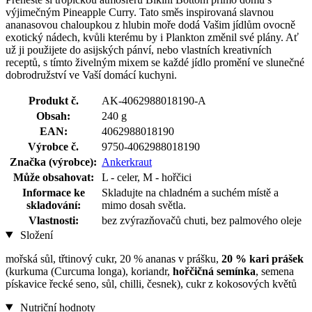
výjimečným Pineapple Curry. Tato směs inspirovaná slavnou
ananasovou chaloupkou z hlubin moře dodá Vašim jídlům ovocně
exotický nádech, kvůli kterému by i Plankton změnil své plány. Ať
už ji použijete do asijských pánví, nebo vlastních kreativních
receptů, s tímto živelným mixem se každé jídlo promění ve slunečné
dobrodružství ve Vaší domácí kuchyni.
Produkt č.
AK-4062988018190-A
Obsah:
240 g
EAN:
4062988018190
Výrobce č.
9750-4062988018190
Značka (výrobce):
Ankerkraut
Může obsahovat:
L - celer, M - hořčici
Informace ke
Skladujte na chladném a suchém místě a
skladování:
mimo dosah světla.
Vlastnosti:
bez zvýrazňovačů chuti, bez palmového oleje
Složení
mořská sůl, třtinový cukr, 20 % ananas v prášku,
20 % kari prášek
(kurkuma (Curcuma longa), koriandr,
hořčičná semínka
, semena
pískavice řecké seno, sůl, chilli, česnek), cukr z kokosových květů
Nutriční hodnoty