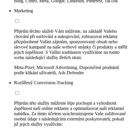
Bing, Criteo, Meta, Google, LinkedIn, Pinterest, TikTok
Marketing
Přijetím těchto služeb Vám můžeme, na základě Vašeho
chování při surfování a nakupování, zobrazovat reklamy
přizpůsobené Vašim zájmům, sponzorovaný obsah nebo
slevové kampaně na naše webové stránky či produkty a měřit
jejich úspěšnost. S Vaším souhlasem využíváme na tomto
webu následující služby třetích stran:
Meta-Pixel, Microsoft Advertising, Doporučení produktů
podle klikání uživatelů, Ads Defender
Rozšířený Conversion-Tracking
Přijetím této služby můžeme lépe pochopit a vyhodnotit
úspěšnost naší online reklamy a optimalizovat naši reklamní
nabídku. Za tímto účelem synchronizujeme Vaše zašifrované
osobní údaje s následujícími externími poskytovateli, pokud
již jejich služby využíváte: