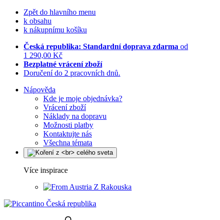
Zpět do hlavního menu
k obsahu
k nákupnímu košíku
Česká republika: Standardní doprava zdarma
od
1 290,00 Kč
Bezplatné vrácení zboží
Doručení do 2 pracovních dnů.
Nápověda
Kde je moje objednávka?
Vrácení zboží
Náklady na dopravu
Možnosti platby
Kontaktujte nás
Všechna témata
Více inspirace
Z Rakouska