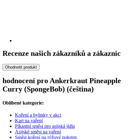
Recenze našich zákazníků a zákaznic
Ohodnotit produkt
hodnocení pro Ankerkraut Pineapple
Curry (SpongeBob) (čeština)
Oblíbené kategorie:
Koření a bylinky v akci
Kari na vaření
Pikantní směsi pro asijská jídla
Asijské směsi na vaření
Směsi koření na rýžové pokrmy