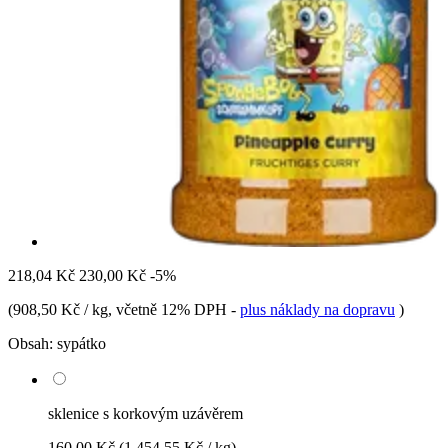
218,04 Kč
230,00 Kč
-5%
(
908,50 Kč / kg
, včetně 12% DPH
-
plus náklady na dopravu
)
Obsah:
sypátko
sklenice s korkovým uzávěrem
160,00 Kč
(1 454,55 Kč / kg)