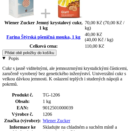
Wiener Zucker Jemný krystalový cukr,
70,00 Kč
(70,00 Kč /
1 kg
kg)
40,00 Kč
Farina Štýrská pšeničná mouka, 1 kg
(40,00 Kč / kg)
Celková cena:
110,00 Kč
Přidat obě položky do košíku
Popis
Cukr s jasně viditelnými, ale jemnozrnnými krystalickými částicemi,
zaručeně vyrobený bez genetického inženýrství. Univerzální cukr s
velkou dávkou jemnosti. K oslazení teplých i studených nápojů a
pokrmů.
Produkt č.
TG-1206
Obsah:
1 kg
EAN:
9012501000039
Výrobce č.
1206
Značka (výrobce):
Wiener Zucker
Informace ke
Skladujte na chladném a suchém místě a