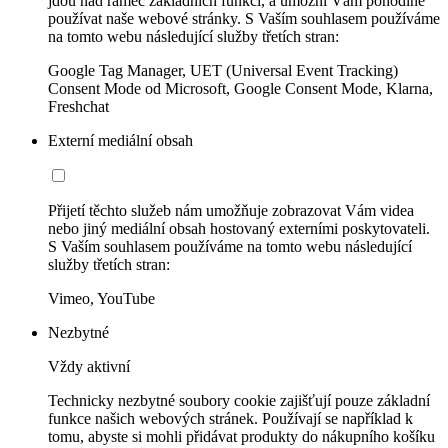
jdou nad rámec základních funkcí, a umožní Vám pohodlně
používat naše webové stránky. S Vaším souhlasem používáme
na tomto webu následující služby třetích stran:
Google Tag Manager, UET (Universal Event Tracking)
Consent Mode od Microsoft, Google Consent Mode, Klarna,
Freshchat
Externí mediální obsah
Přijetí těchto služeb nám umožňuje zobrazovat Vám videa
nebo jiný mediální obsah hostovaný externími poskytovateli.
S Vaším souhlasem používáme na tomto webu následující
služby třetích stran:
Vimeo, YouTube
Nezbytné
Vždy aktivní
Technicky nezbytné soubory cookie zajišťují pouze základní
funkce našich webových stránek. Používají se například k
tomu, abyste si mohli přidávat produkty do nákupního košíku