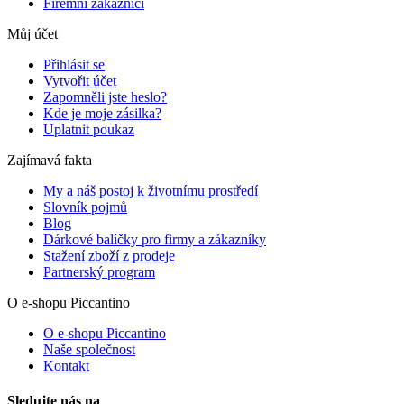
Firemní zákazníci
Můj účet
Přihlásit se
Vytvořit účet
Zapomněli jste heslo?
Kde je moje zásilka?
Uplatnit poukaz
Zajímavá fakta
My a náš postoj k životnímu prostředí
Slovník pojmů
Blog
Dárkové balíčky pro firmy a zákazníky
Stažení zboží z prodeje
Partnerský program
O e-shopu Piccantino
O e-shopu Piccantino
Naše společnost
Kontakt
Sledujte nás na