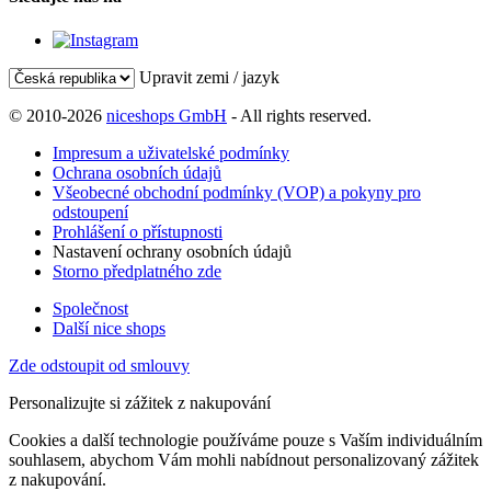
Upravit zemi / jazyk
© 2010-2026
niceshops GmbH
- All rights reserved.
Impresum a uživatelské podmínky
Ochrana osobních údajů
Všeobecné obchodní podmínky (VOP) a pokyny pro
odstoupení
Prohlášení o přístupnosti
Nastavení ochrany osobních údajů
Storno předplatného zde
Společnost
Další nice shops
Zde odstoupit od smlouvy
Personalizujte si zážitek z nakupování
Cookies a další technologie používáme pouze s Vaším individuálním
souhlasem, abychom Vám mohli nabídnout personalizovaný zážitek
z nakupování.