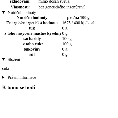
skladování:
mimo dosah světla.
Vlastnosti:
bez genetického inženýrství
Nutriční hodnoty
Nutriční hodnoty
pro/na 100 g
Energie/energetická hodnota
1675 / 400 kj / kcal
tuk
0 g
z toho nasycené mastné kyseliny
0 g
sacharidy
100 g
z toho cukr
100 g
bílkoviny
0 g
sůl
0 g
Složení
cukr
Právní informace
K tomu se hodí