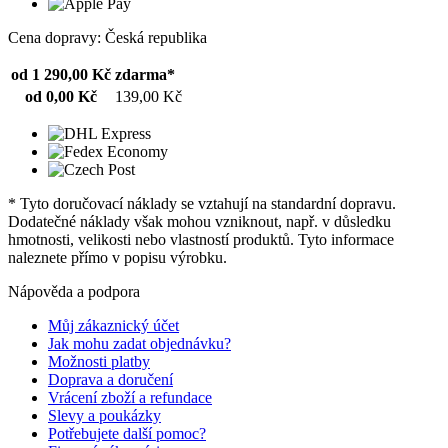
Cena dopravy: Česká republika
od 1 290,00 Kč
zdarma*
od 0,00 Kč
139,00 Kč
* Tyto doručovací náklady se vztahují na standardní dopravu.
Dodatečné náklady však mohou vzniknout, např. v důsledku
hmotnosti, velikosti nebo vlastností produktů. Tyto informace
naleznete přímo v popisu výrobku.
Nápověda a podpora
Můj zákaznický účet
Jak mohu zadat objednávku?
Možnosti platby
Doprava a doručení
Vrácení zboží a refundace
Slevy a poukázky
Potřebujete další pomoc?