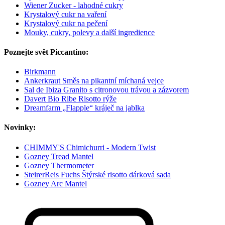
Wiener Zucker - lahodné cukry
Krystalový cukr na vaření
Krystalový cukr na pečení
Mouky, cukry, polevy a další ingredience
Poznejte svět Piccantino:
Birkmann
Ankerkraut Směs na pikantní míchaná vejce
Sal de Ibiza Granito s citronovou trávou a zázvorem
Davert Bio Ribe Risotto rýže
Dreamfarm „Flapple“ kráječ na jablka
Novinky:
CHIMMY'S Chimichurri - Modern Twist
Gozney Tread Mantel
Gozney Thermometer
SteirerReis Fuchs Štýrské risotto dárková sada
Gozney Arc Mantel