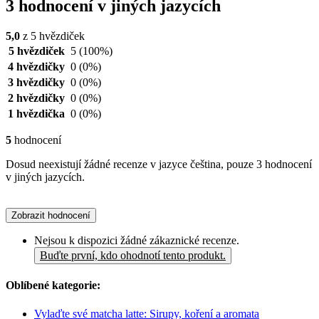
3 hodnocení v jiných jazycích
5,0
z 5 hvězdiček
5 hvězdiček
5
(100%)
4 hvězdičky
0
(0%)
3 hvězdičky
0
(0%)
2 hvězdičky
0
(0%)
1 hvězdička
0
(0%)
5
hodnocení
Dosud neexistují žádné recenze v jazyce čeština, pouze 3 hodnocení
v jiných jazycích.
Zobrazit hodnocení
Nejsou k dispozici žádné zákaznické recenze.
Buďte první, kdo ohodnotí tento produkt.
Oblíbené kategorie:
Vylaďte své matcha latte: Sirupy, koření a aromata