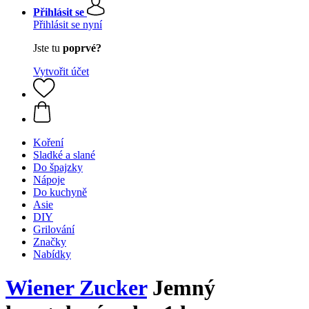
Přihlásit se
Přihlásit se nyní
Jste tu
poprvé?
Vytvořit účet
Koření
Sladké a slané
Do špajzky
Nápoje
Do kuchyně
Asie
DIY
Grilování
Značky
Nabídky
Wiener Zucker
Jemný