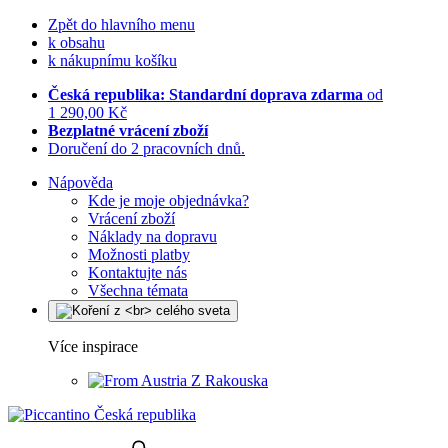
Zpět do hlavního menu
k obsahu
k nákupnímu košíku
Česká republika: Standardní doprava zdarma
od
1 290,00 Kč
Bezplatné vrácení zboží
Doručení do 2 pracovních dnů.
Nápověda
Kde je moje objednávka?
Vrácení zboží
Náklady na dopravu
Možnosti platby
Kontaktujte nás
Všechna témata
Více inspirace
Z Rakouska