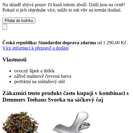
Na skladě zbývá pouze 10 kusů tohoto zboží. Další jsou na cestě!
Pokud si jich objednáte více, může to mít vliv na termín dodání.
Přidat do košíku
Česká republika: Standardní doprava zdarma
od 1 290,00 Kč
Více informací k přepravě a dodání
Vlastnosti
ovocný šípek a ibišek
zářivě malinově červená barva
perfektní na snídaňový stůl
Zákazníci tento produkt často kupují v kombinaci s
Demmers Teehaus Svorka na sáčkový čaj