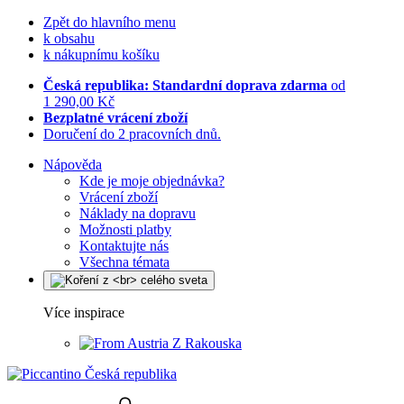
Zpět do hlavního menu
k obsahu
k nákupnímu košíku
Česká republika: Standardní doprava zdarma
od
1 290,00 Kč
Bezplatné vrácení zboží
Doručení do 2 pracovních dnů.
Nápověda
Kde je moje objednávka?
Vrácení zboží
Náklady na dopravu
Možnosti platby
Kontaktujte nás
Všechna témata
Více inspirace
Z Rakouska