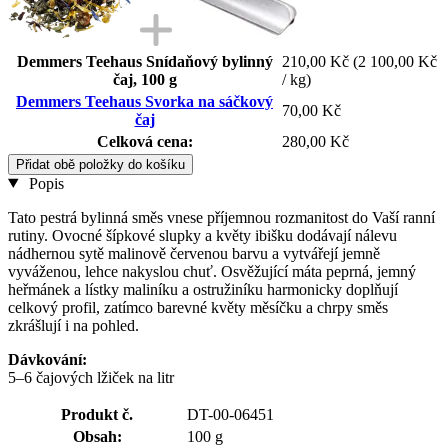
Demmers Teehaus Snídaňový bylinný
210,00 Kč
(2 100,00 Kč
čaj, 100 g
/ kg)
Demmers Teehaus Svorka na sáčkový
70,00 Kč
čaj
Celková cena:
280,00 Kč
Přidat obě položky do košíku
Popis
Tato pestrá bylinná směs vnese příjemnou rozmanitost do Vaší ranní
rutiny. Ovocné šípkové slupky a květy ibišku dodávají nálevu
nádhernou sytě malinově červenou barvu a vytvářejí jemně
vyváženou, lehce nakyslou chuť. Osvěžující máta peprná, jemný
heřmánek a lístky maliníku a ostružiníku harmonicky doplňují
celkový profil, zatímco barevné květy měsíčku a chrpy směs
zkrášlují i na pohled.
Dávkování:
5–6 čajových lžiček na litr
Produkt č.
DT-00-06451
Obsah:
100 g