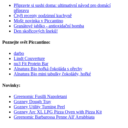
Připravte si sushi doma: ultimativní návod pro domácí
přípravu
Čtyři recepty podzimní kuchyně
Mošt: novinka v Piccantino
Granátové jablko - antioxidační bomba
Den skořicových šneků!
Poznejte svět Piccantino:
darbo
Lindt Couverture
nu3 Fit Protein Bar
Alnatura Bio hořká čokoláda s ořechy
Alnatura Bio mini tabulky čokolády, hořké
Novinky:
Greenomic Fusilli Napoletani
Gozney Dough Tray
Gozney Utility Turning Peel
Gozney Arc XL LPG Pizza Oven with Pizza Kit
Greenomic Barbarossa Penne All' Arrabbiata