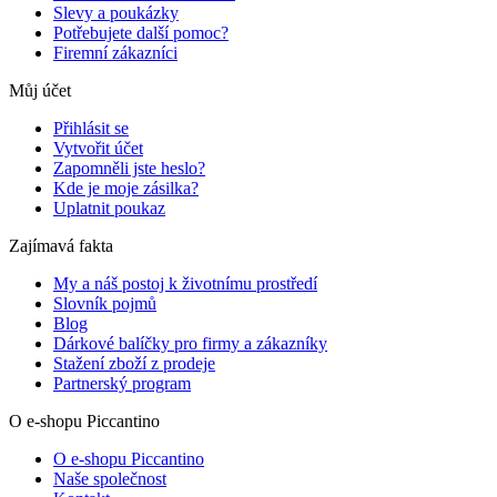
Slevy a poukázky
Potřebujete další pomoc?
Firemní zákazníci
Můj účet
Přihlásit se
Vytvořit účet
Zapomněli jste heslo?
Kde je moje zásilka?
Uplatnit poukaz
Zajímavá fakta
My a náš postoj k životnímu prostředí
Slovník pojmů
Blog
Dárkové balíčky pro firmy a zákazníky
Stažení zboží z prodeje
Partnerský program
O e-shopu Piccantino
O e-shopu Piccantino
Naše společnost