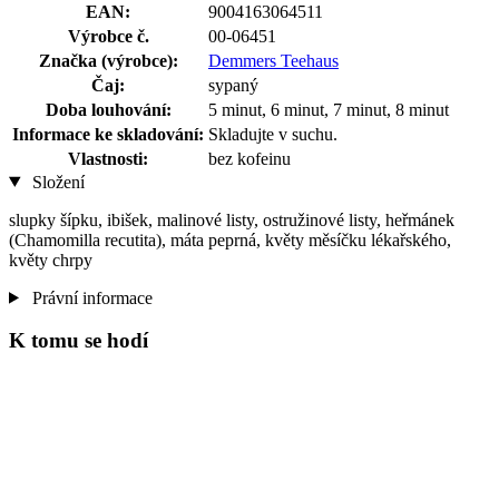
EAN:
9004163064511
Výrobce č.
00-06451
Značka (výrobce):
Demmers Teehaus
Čaj:
sypaný
Doba louhování:
5 minut, 6 minut, 7 minut, 8 minut
Informace ke skladování:
Skladujte v suchu.
Vlastnosti:
bez kofeinu
Složení
slupky šípku, ibišek, malinové listy, ostružinové listy, heřmánek
(Chamomilla recutita), máta peprná, květy měsíčku lékařského,
květy chrpy
Právní informace
K tomu se hodí