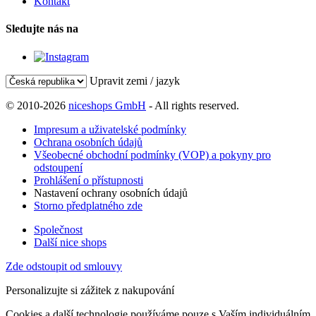
Kontakt
Sledujte nás na
Upravit zemi / jazyk
© 2010-2026
niceshops GmbH
- All rights reserved.
Impresum a uživatelské podmínky
Ochrana osobních údajů
Všeobecné obchodní podmínky (VOP) a pokyny pro
odstoupení
Prohlášení o přístupnosti
Nastavení ochrany osobních údajů
Storno předplatného zde
Společnost
Další nice shops
Zde odstoupit od smlouvy
Personalizujte si zážitek z nakupování
Cookies a další technologie používáme pouze s Vaším individuálním