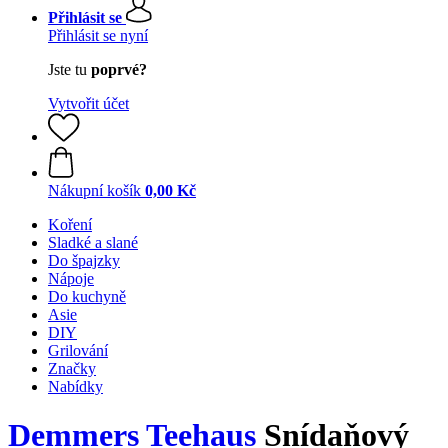
Přihlásit se
Přihlásit se nyní
Jste tu
poprvé?
Vytvořit účet
Nákupní košík
0,00 Kč
Koření
Sladké a slané
Do špajzky
Nápoje
Do kuchyně
Asie
DIY
Grilování
Značky
Nabídky
Demmers Teehaus
Snídaňový